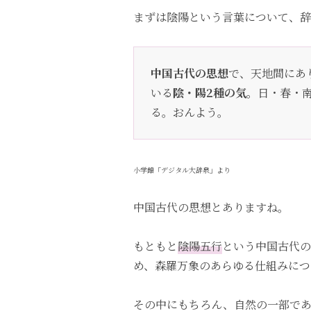
まずは陰陽という言葉について、辞
中国古代の思想
で、天地間にあ
いる
陰・陽2種の気
。日・春・
る。おんよう。
小学館「デジタル大辞泉」より
中国古代の思想とありますね。
もともと
陰陽五行
という中国古代の
め、森羅万象のあらゆる仕組みにつ
その中にもちろん、自然の一部であ