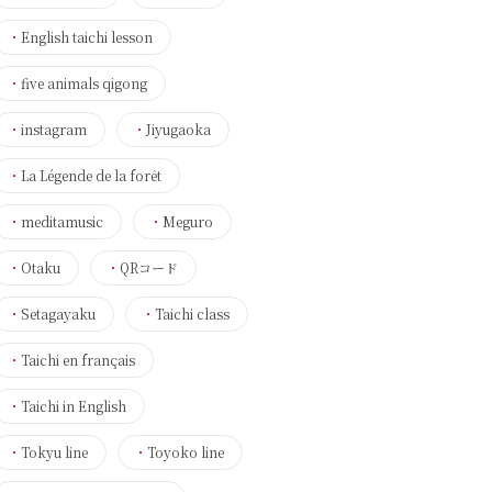
・
English taichi lesson
・
five animals qigong
・
instagram
・
Jiyugaoka
・
La Légende de la forêt
・
meditamusic
・
Meguro
・
Otaku
・
QRコード
・
Setagayaku
・
Taichi class
・
Taichi en français
・
Taichi in English
・
Tokyu line
・
Toyoko line