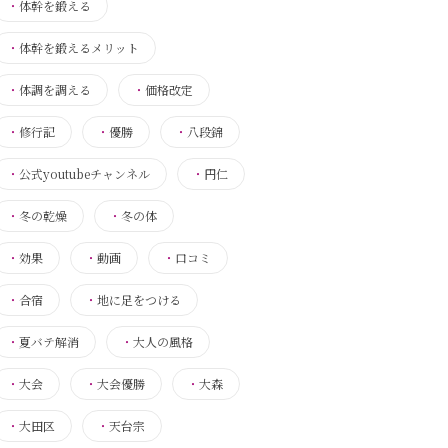
・
体幹を鍛える
・
体幹を鍛えるメリット
・
体調を調える
・
価格改定
・
修行記
・
優勝
・
八段錦
・
公式youtubeチャンネル
・
円仁
・
冬の乾燥
・
冬の体
・
効果
・
動画
・
口コミ
・
合宿
・
地に足をつける
・
夏バテ解消
・
大人の風格
・
大会
・
大会優勝
・
大森
・
大田区
・
天台宗