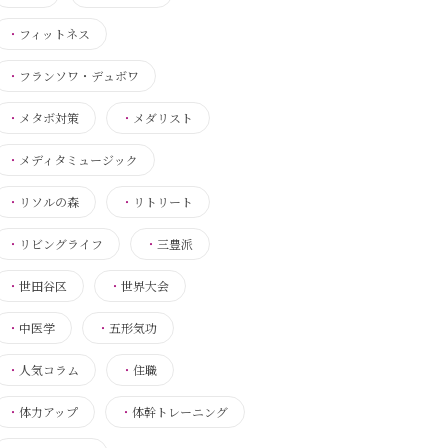
・
フィットネス
・
フランソワ・デュボワ
・
メタボ対策
・
メダリスト
・
メディタミュージック
・
リソルの森
・
リトリート
・
リビングライフ
・
三豊派
・
世田谷区
・
世界大会
・
中医学
・
五形気功
・
人気コラム
・
住職
・
体力アップ
・
体幹トレーニング