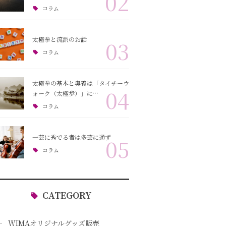
02
コラム
太極拳と流派のお話
03
コラム
太極拳の基本と奥義は「タイチーウ
04
ォーク（太極歩）」に…
コラム
一芸に秀でる者は多芸に通ず
05
コラム
CATEGORY
WIMAオリジナルグッズ販売