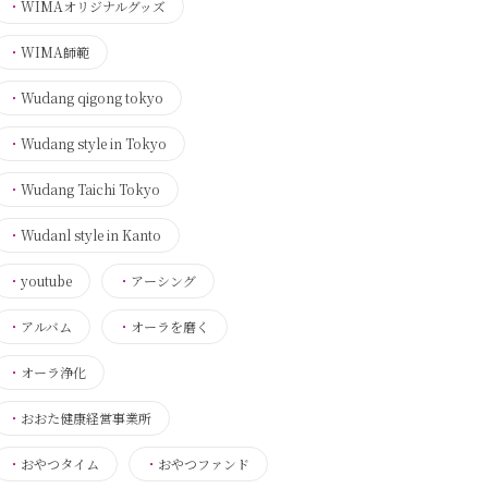
・
WIMAオリジナルグッズ
・
WIMA師範
・
Wudang qigong tokyo
・
Wudang style in Tokyo
・
Wudang Taichi Tokyo
・
Wudanl style in Kanto
・
youtube
・
アーシング
・
アルバム
・
オーラを磨く
・
オーラ浄化
・
おおた健康経営事業所
・
おやつタイム
・
おやつファンド