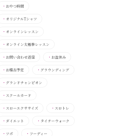
・
おやつ時間
・
オリジナルTシャツ
・
オンラインレッスン
・
オンライン太極拳レッスン
・
お問い合わせ返信
・
お盆休み
・
お稽古予定
・
グラウンディング
・
グランドチャンピオン
・
スクールカード
・
スローエクササイズ
・
スロトレ
・
ダイエット
・
タイチーウォーク
・
ツボ
・
フーディー