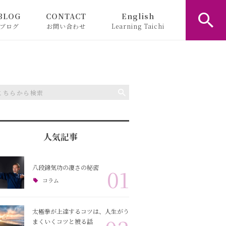
BLOG
CONTACT
English
ブログ
お問い合わせ
Learning Taichi
お知らせ
コラム
人気記事
八段錦気功の凄さの秘密
01
コラム
太極拳が上達するコツは、人生がう
まくいくコツと被る話