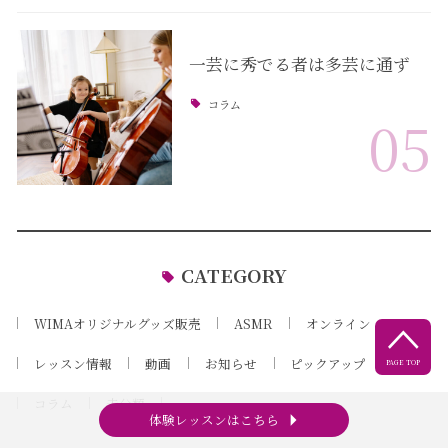
一芸に秀でる者は多芸に通ず
コラム
05
CATEGORY
WIMAオリジナルグッズ販売
ASMR
オンライン

レッスン情報
動画
お知らせ
ピックアップ
PAGE TOP
コラム
未分類
arrow_right
体験レッスンはこちら