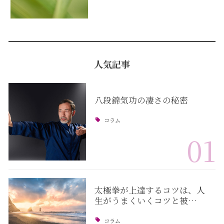
人気記事
八段錦気功の凄さの秘密
コラム
01
太極拳が上達するコツは、人
生がうまくいくコツと被…
コラム