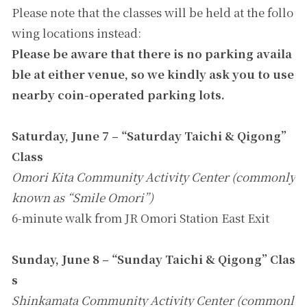
Please note that the classes will be held at the follo
wing locations instead:
Please be aware that there is no parking availa
ble at either venue, so we kindly ask you to use
nearby coin-operated parking lots.
Saturday, June 7 – “Saturday Taichi & Qigong”
Class
Omori Kita Community Activity Center (commonly
known as “Smile Omori”)
6-minute walk from JR Omori Station East Exit
Sunday, June 8 – “Sunday Taichi & Qigong” Clas
s
Shinkamata Community Activity Center (commonl