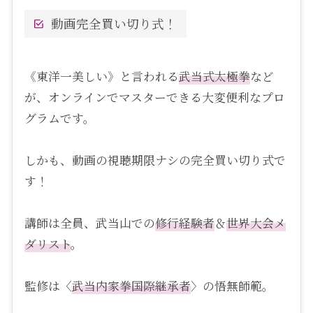
動画完全買い切り式！
《東洋一美しい》と言われる
武当式
太極拳
など
が、オンラインでマスターできる大変便利なプロ
グラムです。
しかも、動画の視聴期限ナシの完全買い切り式で
す！
講師は全員、武当山での
修行経験者
＆
世界大会メ
ダリスト
。
監修は〈
武当内家拳国際継承者
〉の悟無師範。