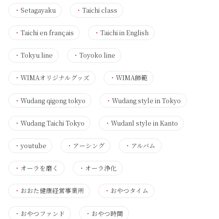
・
Setagayaku
・
Taichi class
・
Taichi en français
・
Taichi in English
・
Tokyu line
・
Toyoko line
・
WIMAオリジナルグッズ
・
WIMA師範
・
Wudang qigong tokyo
・
Wudang style in Tokyo
・
Wudang Taichi Tokyo
・
Wudanl style in Kanto
・
youtube
・
アーシング
・
アルバム
・
オーラを磨く
・
オーラ浄化
・
おおた健康経営事業所
・
おやつタイム
・
おやつファンド
・
おやつ時間