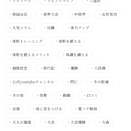
・
リトリート
・
リビングライフ
・
三豊派
・
世田谷区
・
世界大会
・
中医学
・
五形気功
・
人気コラム
・
住職
・
体力アップ
・
体幹トレーニング
・
体幹を鍛える
・
体幹を鍛えるメリット
・
体調を調える
・
価格改定
・
修行記
・
優勝
・
八段錦
・
公式youtubeチャンネル
・
円仁
・
冬の乾燥
・
冬の体
・
効果
・
動画
・
口コミ
・
合宿
・
地に足をつける
・
夏バテ解消
・
大人の風格
・
大会
・
大会優勝
・
大森