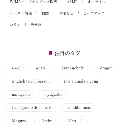
WIMAオリジナルグッズ販売
ASMR
オンライン
レッスン情報
動画
お知らせ
ピックアップ
コラム
未分類
注目のタグ
・
64式
・
ASMR
・
Denenchofu
・
dragon
・
English taichi lesson
・
five animals qigong
・
instagram
・
Jiyugaoka
・
La Légende de la forêt
・
meditamusic
・
Meguro
・
Otaku
・
QRコード