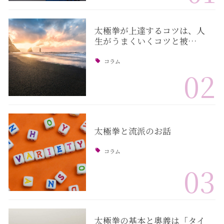
太極拳が上達するコツは、人
生がうまくいくコツと被…
コラム
02
太極拳と流派のお話
コラム
03
太極拳の基本と奥義は「タイ