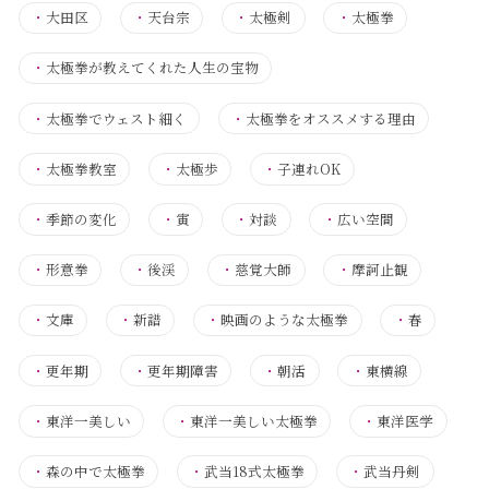
・
大田区
・
天台宗
・
太極剣
・
太極拳
・
太極拳が教えてくれた人生の宝物
・
太極拳でウェスト細く
・
太極拳をオススメする理由
・
太極拳教室
・
太極歩
・
子連れOK
・
季節の変化
・
寅
・
対談
・
広い空間
・
形意拳
・
後渓
・
慈覚大師
・
摩訶止観
・
文庫
・
新譜
・
映画のような太極拳
・
春
・
更年期
・
更年期障害
・
朝活
・
東横線
・
東洋一美しい
・
東洋一美しい太極拳
・
東洋医学
・
森の中で太極拳
・
武当18式太極拳
・
武当丹剣