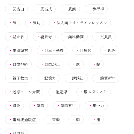
・
武当山
・
武当式
・
武漢
・
歩行禅
・
気
・
気功
・
法人向けオンラインレッスン
・
湖北省
・
瀧泉寺
・
無料動画
・
玄武派
・
田園調布
・
目黒不動尊
・
目黒区
・
瞑想
・
自律神経
・
自由が丘
・
虎
・
蛇
・
親子教室
・
記憶力
・
講談社
・
謹賀新年
・
迷惑メール対策
・
逍遥掌
・
銅メダリスト
・
鍼灸
・
陰陽
・
陰陽五行
・
集中力
・
電磁波過敏症
・
音楽
・
鶴
・
龍
・
龍門派