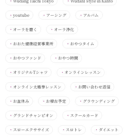
・
Wudang Taichi Tokyo
・
Wudanl style in Kanto
・
youtube
・
アーシング
・
アルバム
・
オーラを磨く
・
オーラ浄化
・
おおた健康経営事業所
・
おやつタイム
・
おやつファンド
・
おやつ時間
・
オリジナルTシャツ
・
オンラインレッスン
・
オンライン太極拳レッスン
・
お問い合わせ返信
・
お盆休み
・
お稽古予定
・
グラウンディング
・
グランドチャンピオン
・
スクールカード
・
スローエクササイズ
・
スロトレ
・
ダイエット