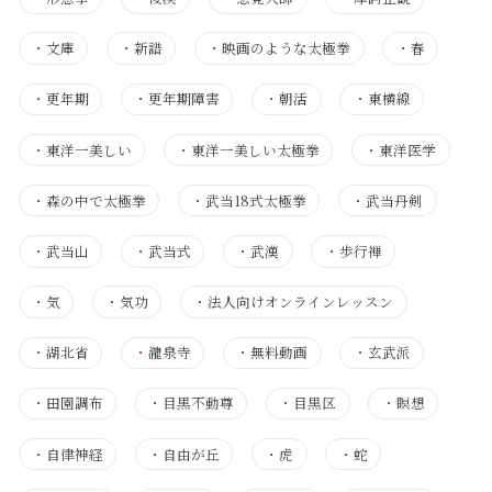
・
文庫
・
新譜
・
映画のような太極拳
・
春
・
更年期
・
更年期障害
・
朝活
・
東横線
・
東洋一美しい
・
東洋一美しい太極拳
・
東洋医学
・
森の中で太極拳
・
武当18式太極拳
・
武当丹剣
・
武当山
・
武当式
・
武漢
・
歩行禅
・
気
・
気功
・
法人向けオンラインレッスン
・
湖北省
・
瀧泉寺
・
無料動画
・
玄武派
・
田園調布
・
目黒不動尊
・
目黒区
・
瞑想
・
自律神経
・
自由が丘
・
虎
・
蛇