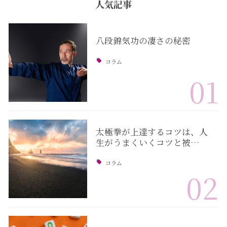
人気記事
八段錦気功の凄さの秘密
コラム
01
太極拳が上達するコツは、人
生がうまくいくコツと被…
コラム
02