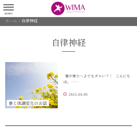
MENU
ホーム
>
自律神経
自律神経
春が来た〜♪でもダルい？！ こんにち
は。 ……
2021.04.05
春と体調変化のお話