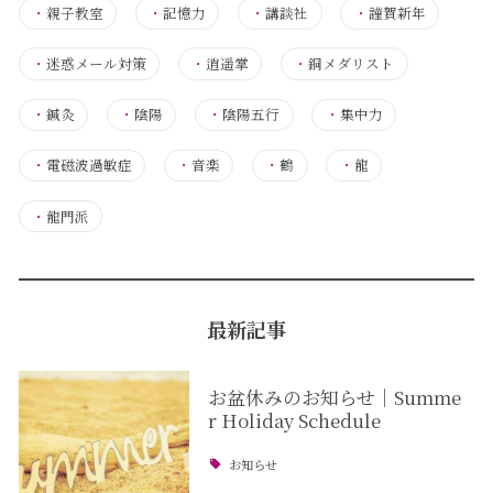
・
親子教室
・
記憶力
・
講談社
・
謹賀新年
・
迷惑メール対策
・
逍遥掌
・
銅メダリスト
・
鍼灸
・
陰陽
・
陰陽五行
・
集中力
・
電磁波過敏症
・
音楽
・
鶴
・
龍
・
龍門派
最新記事
お盆休みのお知らせ｜Summe
r Holiday Schedule
お知らせ