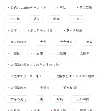
・
公式youtubeチャンネル
・
円仁
・
冬の乾燥
・
冬の体
・
効果
・
動画
・
口コミ
・
合宿
・
地に足をつける
・
夏バテ解消
・
大人の風格
・
大会
・
大会優勝
・
大森
・
大田区
・
天台宗
・
太極剣
・
太極拳
・
太極拳が教えてくれた人生の宝物
・
太極拳でウェスト細く
・
太極拳をオススメする理由
・
太極拳教室
・
太極歩
・
子連れOK
・
季節の変化
・
寅
・
対談
・
広い空間
・
形意拳
・
後渓
・
慈覚大師
・
摩訶止観