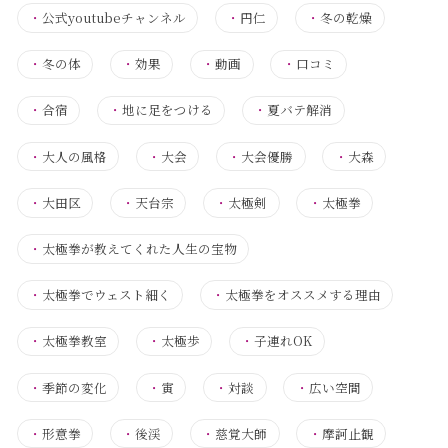
・
公式youtubeチャンネル
・
円仁
・
冬の乾燥
・
冬の体
・
効果
・
動画
・
口コミ
・
合宿
・
地に足をつける
・
夏バテ解消
・
大人の風格
・
大会
・
大会優勝
・
大森
・
大田区
・
天台宗
・
太極剣
・
太極拳
・
太極拳が教えてくれた人生の宝物
・
太極拳でウェスト細く
・
太極拳をオススメする理由
・
太極拳教室
・
太極歩
・
子連れOK
・
季節の変化
・
寅
・
対談
・
広い空間
・
形意拳
・
後渓
・
慈覚大師
・
摩訶止観