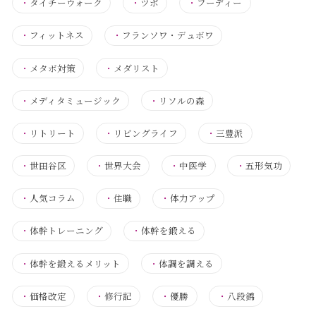
・
タイチーウォーク
・
ツボ
・
フーディー
・
フィットネス
・
フランソワ・デュボワ
・
メタボ対策
・
メダリスト
・
メディタミュージック
・
リソルの森
・
リトリート
・
リビングライフ
・
三豊派
・
世田谷区
・
世界大会
・
中医学
・
五形気功
・
人気コラム
・
住職
・
体力アップ
・
体幹トレーニング
・
体幹を鍛える
・
体幹を鍛えるメリット
・
体調を調える
・
価格改定
・
修行記
・
優勝
・
八段錦