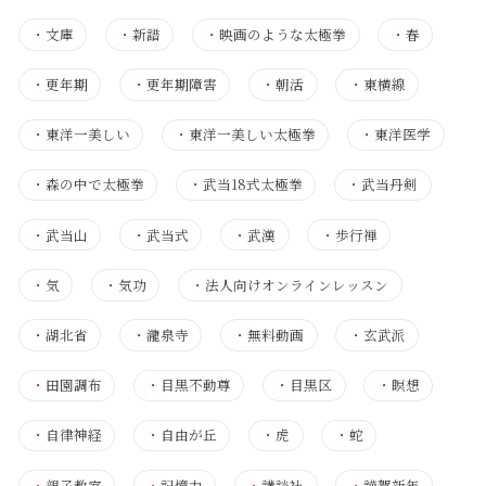
・
文庫
・
新譜
・
映画のような太極拳
・
春
・
更年期
・
更年期障害
・
朝活
・
東横線
・
東洋一美しい
・
東洋一美しい太極拳
・
東洋医学
・
森の中で太極拳
・
武当18式太極拳
・
武当丹剣
・
武当山
・
武当式
・
武漢
・
歩行禅
・
気
・
気功
・
法人向けオンラインレッスン
・
湖北省
・
瀧泉寺
・
無料動画
・
玄武派
・
田園調布
・
目黒不動尊
・
目黒区
・
瞑想
・
自律神経
・
自由が丘
・
虎
・
蛇
・
親子教室
・
記憶力
・
講談社
・
謹賀新年