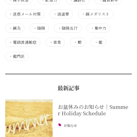
・
迷惑メール対策
・
逍遥掌
・
銅メダリスト
・
鍼灸
・
陰陽
・
陰陽五行
・
集中力
・
電磁波過敏症
・
音楽
・
鶴
・
龍
・
龍門派
最新記事
お盆休みのお知らせ｜Summe
r Holiday Schedule
お知らせ