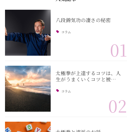
八段錦気功の凄さの秘密
コラム
01
太極拳が上達するコツは、人
生がうまくいくコツと被…
コラム
02