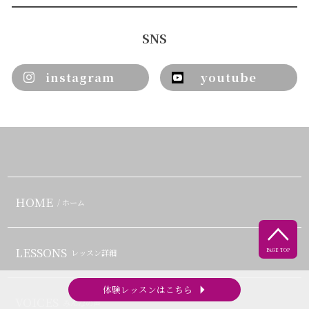
SNS
instagram
youtube
HOME
/ ホーム

LESSONS
PAGE TOP
レッスン詳細
arrow_right
体験レッスンはこちら
VOICES
みんなの声