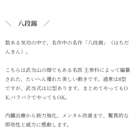
＼
八段錦
／
数ある気功の中で、名作中の名作「
八段錦
」（はちだ
んきん）。
こちらは武当山の顔でもある名医 王泰科によって編纂
された、たいへん優れた美しい動きです。通常は8型
ですが、武当式は12型あります。まとめてやってもO
K,バラバラでやってもOK。
内臓治療から筋力強化、メンタル改善まで、驚異的な
即効性と威力に感動します。