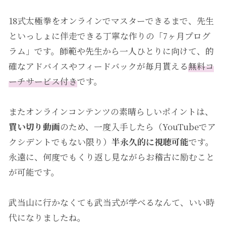
18式太極拳をオンラインでマスターできるまで、先生
といっしょに伴走できる丁寧な作りの「7ヶ月プログ
ラム」です。師範や先生から一人ひとりに向けて、的
確なアドバイスやフィードバックが毎月貰える
無料コ
ーチサービス付き
です。
またオンラインコンテンツの素晴らしいポイントは、
買い切り動画
のため、一度入手したら（YouTubeでア
クシデントでもない限り）
半永久的に視聴可能
です。
永遠に、何度でもくり返し見ながらお稽古に励むこと
が可能です。
武当山に行かなくても武当式が学べるなんて、いい時
代になりましたね。