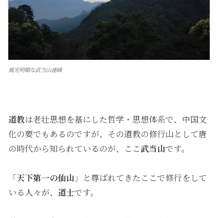
風光明媚な武当山連峰
道教
は老壮思想を基にした哲学・思想体系で、中国文
化の要でもあるのですが、その道教の修行山として唐
の時代から知られているのが、ここ
武当山
です。
「
天下第一の仙山
」と尊ばれてきたここで修行をして
いる人々が、
道士
です。