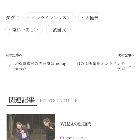
タグ：
オンラインレッスン
太極拳
東洋一美しい
武当式
前の記事へ
次の記事へ
太極拳稽古の雰囲気はinstag
幻の太極拳をオンラインで
«
»
ramで
学ぶ
関連記事
RELATED ARTICLE
WIMAの動画集
2021.09.27