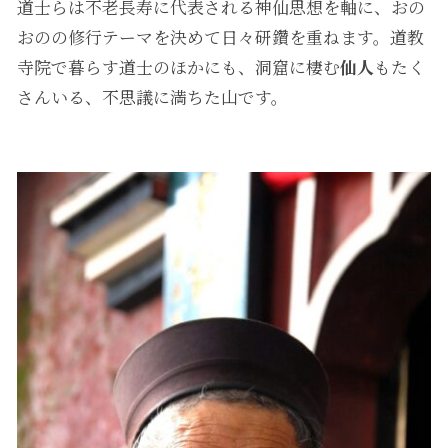
道士らは不老長寿に代表される神仙思想を軸に、おの
おのの修行テーマを決めて日々研鑽を重ねます。道教
寺院で暮らす道士のほかにも、洞窟に棲む
仙人
もたく
さんいる、不思議に満ちた山です。