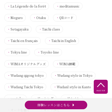
・
La Légende de la forêt
・
meditamusic
・
Meguro
・
Otaku
・
QRコード
・
Setagayaku
・
Taichi class
・
Taichi en français
・
Taichi in English
・
Tokyu line
・
Toyoko line
・
WIMAオリジナルグッズ
・
WIMA師範
・
Wudang qigong tokyo
・
Wudang style in Tokyo

・
Wudang Taichi Tokyo
・
Wudanl style in Kanto
PAGE TOP
・
youtube
・
アーシング
・
アルバム
arrow_right
体験レッスンはこちら
・
オーラを磨く
・
オーラ浄化