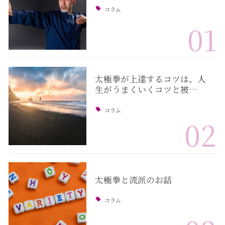
コラム
01
太極拳が上達するコツは、人
生がうまくいくコツと被…
コラム
02
太極拳と流派のお話
コラム