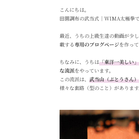
こんにちは。
田園調布の武当式｜WIMA太極拳
最近、うちの上級生達の動画が少し
載する
専用のブログページ
を作って
ちなみに、うちは
「東洋一美しい」
な流派
をやっています。
この流派は、
武当山（ぶとうさん）
様々な套路（型のこと）があります