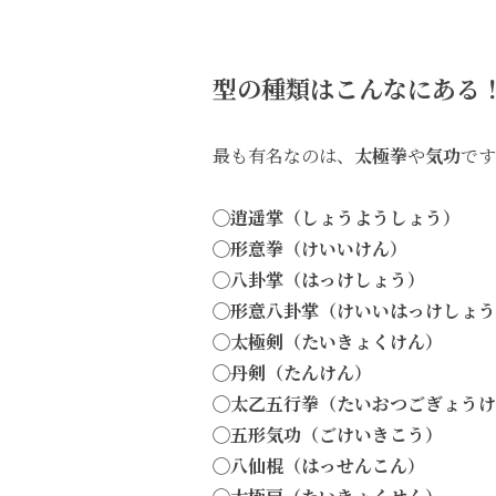
型の種類はこんなにある
最も有名なのは、
太極拳
や
気功
です
◯逍遥掌（しょうようしょう）
◯形意拳（けいいけん）
◯八卦掌（はっけしょう）
◯形意八卦掌（けいいはっけしょう
◯太極剣（たいきょくけん）
◯丹剣（たんけん）
◯太乙五行拳（たいおつごぎょうけ
◯五形気功（ごけいきこう）
◯八仙棍（はっせんこん）