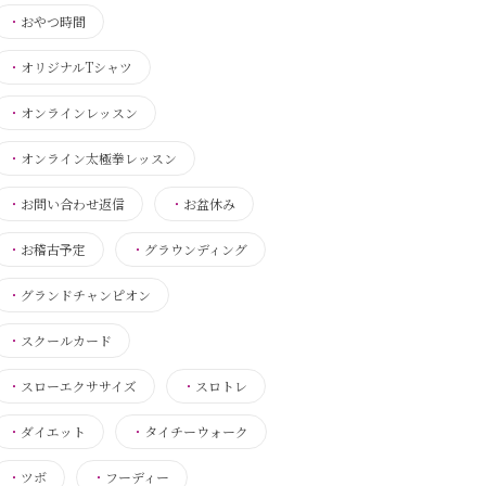
・
おやつ時間
・
オリジナルTシャツ
・
オンラインレッスン
・
オンライン太極拳レッスン
・
お問い合わせ返信
・
お盆休み
・
お稽古予定
・
グラウンディング
・
グランドチャンピオン
・
スクールカード
・
スローエクササイズ
・
スロトレ
・
ダイエット
・
タイチーウォーク
・
ツボ
・
フーディー