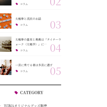
02
コラム
太極拳と流派のお話
03
コラム
太極拳の基本と奥義は「タイチーウ
04
ォーク（太極歩）」に…
コラム
一芸に秀でる者は多芸に通ず
05
コラム
CATEGORY
WIMAオリジナルグッズ販売