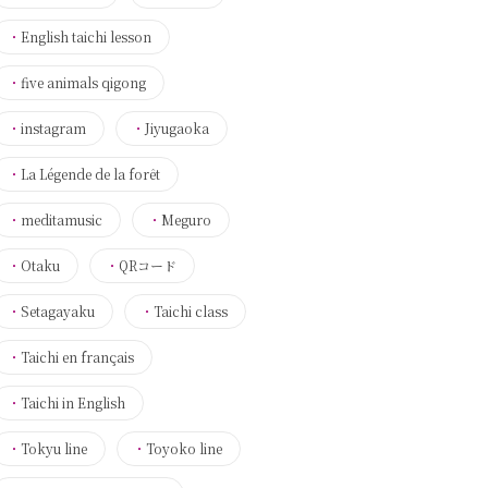
・
English taichi lesson
・
five animals qigong
・
instagram
・
Jiyugaoka
・
La Légende de la forêt
・
meditamusic
・
Meguro
・
Otaku
・
QRコード
・
Setagayaku
・
Taichi class
・
Taichi en français
・
Taichi in English
・
Tokyu line
・
Toyoko line