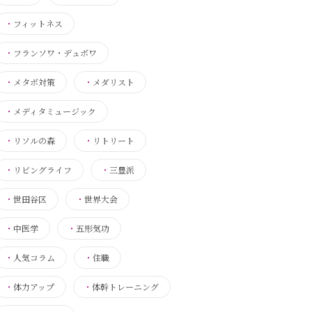
・
フィットネス
・
フランソワ・デュボワ
・
メタボ対策
・
メダリスト
・
メディタミュージック
・
リソルの森
・
リトリート
・
リビングライフ
・
三豊派
・
世田谷区
・
世界大会
・
中医学
・
五形気功
・
人気コラム
・
住職
・
体力アップ
・
体幹トレーニング