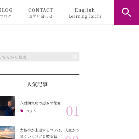
BLOG
CONTACT
English
ブログ
お問い合わせ
Learning Taichi
お知らせ
コラム
人気記事
八段錦気功の凄さの秘密
01
コラム
太極拳が上達するコツは、人生がう
まくいくコツと被る話