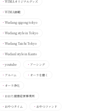
・
WIMAオリジナルグッズ
・
WIMA師範
・
Wudang qigong tokyo
・
Wudang style in Tokyo
・
Wudang Taichi Tokyo
・
Wudanl style in Kanto
・
youtube
・
アーシング
・
アルバム
・
オーラを磨く
・
オーラ浄化
・
おおた健康経営事業所
・
おやつタイム
・
おやつファンド