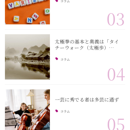
コラム
03
太極拳の基本と奥義は「タイ
チーウォーク（太極歩）…
コラム
04
一芸に秀でる者は多芸に通ず
コラム
05