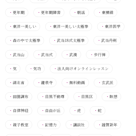
・
更年期
・
更年期障害
・
朝活
・
東横線
・
東洋一美しい
・
東洋一美しい太極拳
・
東洋医学
・
森の中で太極拳
・
武当18式太極拳
・
武当丹剣
・
武当山
・
武当式
・
武漢
・
歩行禅
・
気
・
気功
・
法人向けオンラインレッスン
・
湖北省
・
瀧泉寺
・
無料動画
・
玄武派
・
田園調布
・
目黒不動尊
・
目黒区
・
瞑想
・
自律神経
・
自由が丘
・
虎
・
蛇
・
親子教室
・
記憶力
・
講談社
・
謹賀新年