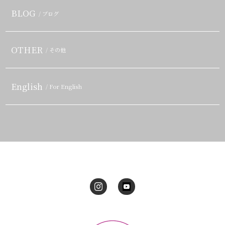
BLOG
/ ブログ
OTHER
/ その他
English
/ For English