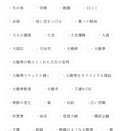
・
冬の体
・
効果
・
動画
・
口コミ
・
合宿
・
地に足をつける
・
夏バテ解消
・
大人の風格
・
大会
・
大会優勝
・
大森
・
大田区
・
天台宗
・
太極剣
・
太極拳
・
太極拳が教えてくれた人生の宝物
・
太極拳でウェスト細く
・
太極拳をオススメする理由
・
太極拳教室
・
太極歩
・
子連れOK
・
季節の変化
・
寅
・
対談
・
広い空間
・
形意拳
・
後渓
・
慈覚大師
・
摩訶止観
・
文庫
・
新譜
・
映画のような太極拳
・
春