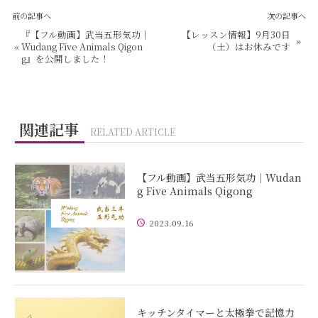
前の記事へ
次の記事へ
『【フル動画】武当五形気功｜
【レッスン情報】9月30日
»
«
Wudang Five Animals Qigon
（土）はお休みです
g』を公開しました！
関連記事
RELATED ARTICLE
【フル動画】武当五形気功｜Wudan
g Five Animals Qigong
2023.09.16
キッチンタイマーと太極拳で記憶力