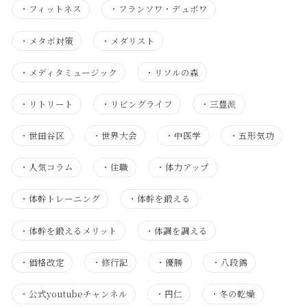
・
フィットネス
・
フランソワ・デュボワ
・
メタボ対策
・
メダリスト
・
メディタミュージック
・
リソルの森
・
リトリート
・
リビングライフ
・
三豊派
・
世田谷区
・
世界大会
・
中医学
・
五形気功
・
人気コラム
・
住職
・
体力アップ
・
体幹トレーニング
・
体幹を鍛える
・
体幹を鍛えるメリット
・
体調を調える
・
価格改定
・
修行記
・
優勝
・
八段錦
・
公式youtubeチャンネル
・
円仁
・
冬の乾燥