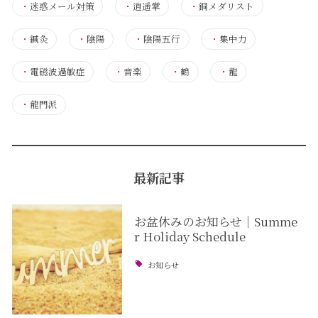
・
迷惑メール対策
・
逍遥掌
・
銅メダリスト
・
鍼灸
・
陰陽
・
陰陽五行
・
集中力
・
電磁波過敏症
・
音楽
・
鶴
・
龍
・
龍門派
最新記事
お盆休みのお知らせ｜Summe
r Holiday Schedule
お知らせ