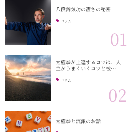
八段錦気功の凄さの秘密
コラム
01
太極拳が上達するコツは、人
生がうまくいくコツと被…
コラム
02
太極拳と流派のお話