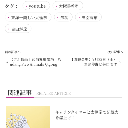
タグ：
youtube
太極拳教室
東洋一美しい太極拳
気功
田園調布
自由が丘
前の記事へ
次の記事へ
【フル動画】武当五形気功｜W
【臨時会場】9月23日（土）
«
»
udang Five Animals Qigong
のお稽古は矢口です
関連記事
RELATED ARTICLE
キッチンタイマーと太極拳で記憶力
を爆上げ！