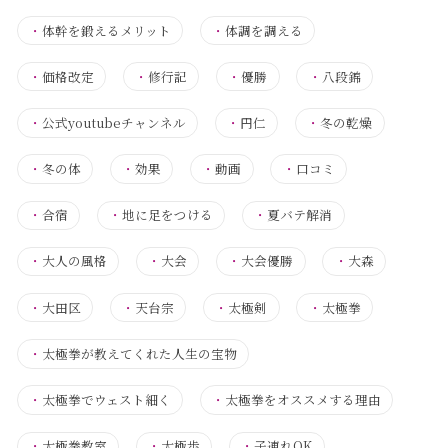
・
体幹を鍛えるメリット
・
体調を調える
・
価格改定
・
修行記
・
優勝
・
八段錦
・
公式youtubeチャンネル
・
円仁
・
冬の乾燥
・
冬の体
・
効果
・
動画
・
口コミ
・
合宿
・
地に足をつける
・
夏バテ解消
・
大人の風格
・
大会
・
大会優勝
・
大森
・
大田区
・
天台宗
・
太極剣
・
太極拳
・
太極拳が教えてくれた人生の宝物
・
太極拳でウェスト細く
・
太極拳をオススメする理由
・
太極拳教室
・
太極歩
・
子連れOK