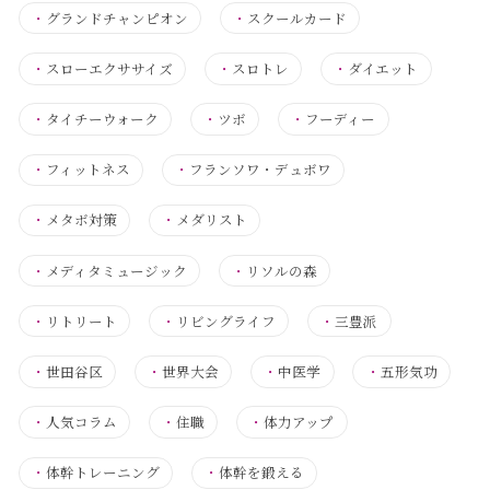
・
グランドチャンピオン
・
スクールカード
・
スローエクササイズ
・
スロトレ
・
ダイエット
・
タイチーウォーク
・
ツボ
・
フーディー
・
フィットネス
・
フランソワ・デュボワ
・
メタボ対策
・
メダリスト
・
メディタミュージック
・
リソルの森
・
リトリート
・
リビングライフ
・
三豊派
・
世田谷区
・
世界大会
・
中医学
・
五形気功
・
人気コラム
・
住職
・
体力アップ
・
体幹トレーニング
・
体幹を鍛える