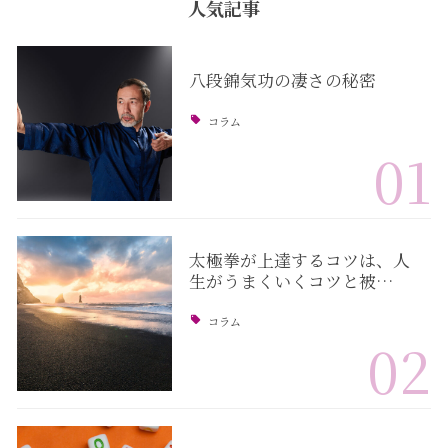
人気記事
八段錦気功の凄さの秘密
コラム
01
太極拳が上達するコツは、人
生がうまくいくコツと被…
コラム
02