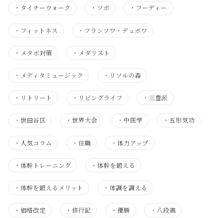
・
タイチーウォーク
・
ツボ
・
フーディー
・
フィットネス
・
フランソワ・デュボワ
・
メタボ対策
・
メダリスト
・
メディタミュージック
・
リソルの森
・
リトリート
・
リビングライフ
・
三豊派
・
世田谷区
・
世界大会
・
中医学
・
五形気功
・
人気コラム
・
住職
・
体力アップ
・
体幹トレーニング
・
体幹を鍛える
・
体幹を鍛えるメリット
・
体調を調える
・
価格改定
・
修行記
・
優勝
・
八段錦