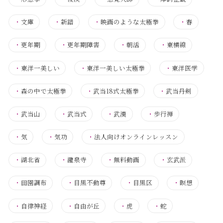
・
文庫
・
新譜
・
映画のような太極拳
・
春
・
更年期
・
更年期障害
・
朝活
・
東横線
・
東洋一美しい
・
東洋一美しい太極拳
・
東洋医学
・
森の中で太極拳
・
武当18式太極拳
・
武当丹剣
・
武当山
・
武当式
・
武漢
・
歩行禅
・
気
・
気功
・
法人向けオンラインレッスン
・
湖北省
・
瀧泉寺
・
無料動画
・
玄武派
・
田園調布
・
目黒不動尊
・
目黒区
・
瞑想
・
自律神経
・
自由が丘
・
虎
・
蛇