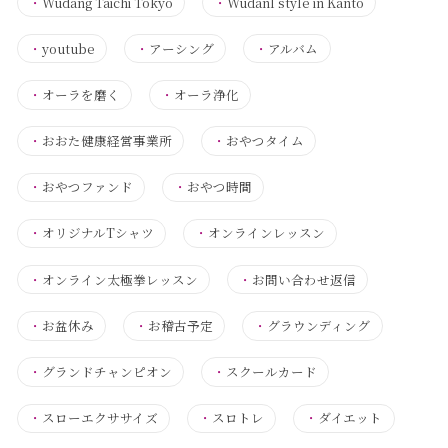
・
Wudang Taichi Tokyo
・
Wudanl style in Kanto
・
youtube
・
アーシング
・
アルバム
・
オーラを磨く
・
オーラ浄化
・
おおた健康経営事業所
・
おやつタイム
・
おやつファンド
・
おやつ時間
・
オリジナルTシャツ
・
オンラインレッスン
・
オンライン太極拳レッスン
・
お問い合わせ返信
・
お盆休み
・
お稽古予定
・
グラウンディング
・
グランドチャンピオン
・
スクールカード
・
スローエクササイズ
・
スロトレ
・
ダイエット