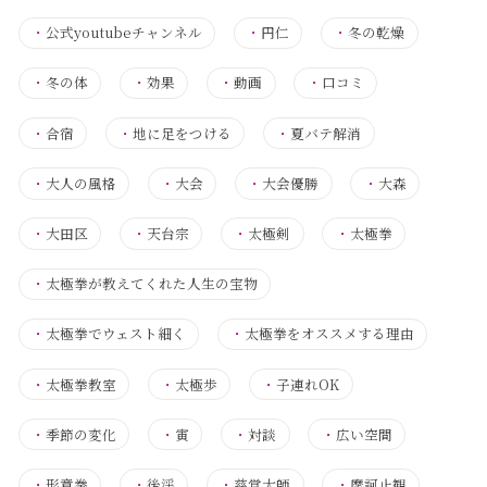
・
公式youtubeチャンネル
・
円仁
・
冬の乾燥
・
冬の体
・
効果
・
動画
・
口コミ
・
合宿
・
地に足をつける
・
夏バテ解消
・
大人の風格
・
大会
・
大会優勝
・
大森
・
大田区
・
天台宗
・
太極剣
・
太極拳
・
太極拳が教えてくれた人生の宝物
・
太極拳でウェスト細く
・
太極拳をオススメする理由
・
太極拳教室
・
太極歩
・
子連れOK
・
季節の変化
・
寅
・
対談
・
広い空間
・
形意拳
・
後渓
・
慈覚大師
・
摩訶止観