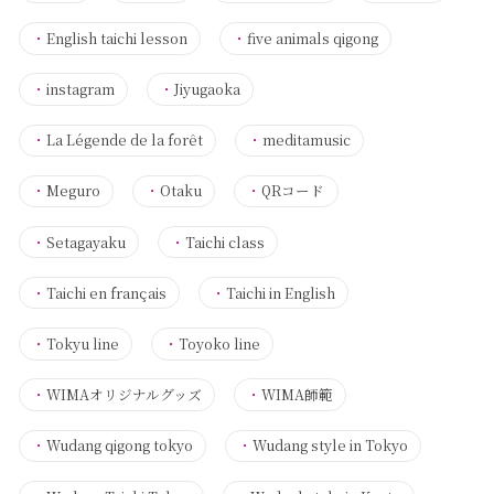
・
English taichi lesson
・
five animals qigong
・
instagram
・
Jiyugaoka
・
La Légende de la forêt
・
meditamusic
・
Meguro
・
Otaku
・
QRコード
・
Setagayaku
・
Taichi class
・
Taichi en français
・
Taichi in English
・
Tokyu line
・
Toyoko line
・
WIMAオリジナルグッズ
・
WIMA師範
・
Wudang qigong tokyo
・
Wudang style in Tokyo