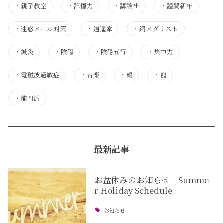
・
親子教室
・
記憶力
・
講談社
・
謹賀新年
・
迷惑メール対策
・
逍遥掌
・
銅メダリスト
・
鍼灸
・
陰陽
・
陰陽五行
・
集中力
・
電磁波過敏症
・
音楽
・
鶴
・
龍
・
龍門派
最新記事
お盆休みのお知らせ｜Summe
r Holiday Schedule
お知らせ