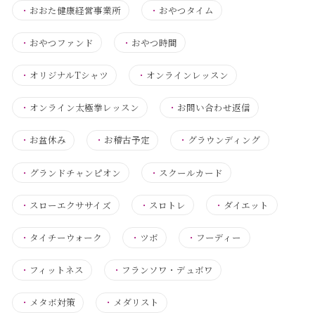
・
おおた健康経営事業所
・
おやつタイム
・
おやつファンド
・
おやつ時間
・
オリジナルTシャツ
・
オンラインレッスン
・
オンライン太極拳レッスン
・
お問い合わせ返信
・
お盆休み
・
お稽古予定
・
グラウンディング
・
グランドチャンピオン
・
スクールカード
・
スローエクササイズ
・
スロトレ
・
ダイエット
・
タイチーウォーク
・
ツボ
・
フーディー
・
フィットネス
・
フランソワ・デュボワ
・
メタボ対策
・
メダリスト