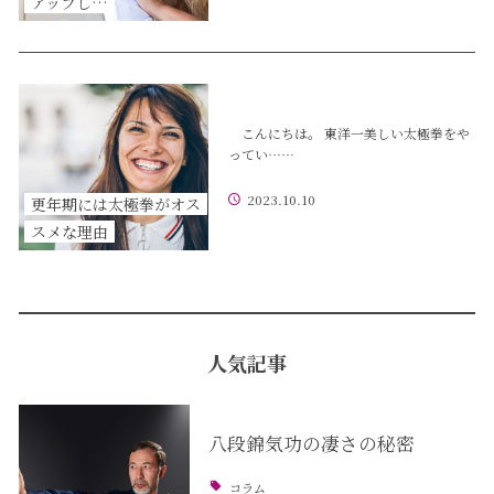
アップし…
こんにちは。 東洋一美しい太極拳をや
ってい……
2023.10.10
更年期には太極拳がオス
スメな理由
人気記事
八段錦気功の凄さの秘密
コラム