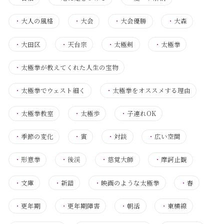
・
大人の風格
・
大会
・
大会優勝
・
大森
・
大田区
・
天台宗
・
太極剣
・
太極拳
・
太極拳が教えてくれた人生の宝物
・
太極拳でウェスト細く
・
太極拳をオススメする理由
・
太極拳教室
・
太極歩
・
子連れOK
・
季節の変化
・
寅
・
対談
・
広い空間
・
形意拳
・
後渓
・
慈覚大師
・
摩訶止観
・
文庫
・
新譜
・
映画のような太極拳
・
春
・
更年期
・
更年期障害
・
朝活
・
東横線