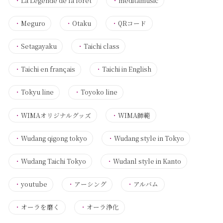
・
La Légende de la forêt
・
meditamusic
・
Meguro
・
Otaku
・
QRコード
・
Setagayaku
・
Taichi class
・
Taichi en français
・
Taichi in English
・
Tokyu line
・
Toyoko line
・
WIMAオリジナルグッズ
・
WIMA師範
・
Wudang qigong tokyo
・
Wudang style in Tokyo
・
Wudang Taichi Tokyo
・
Wudanl style in Kanto
・
youtube
・
アーシング
・
アルバム
・
オーラを磨く
・
オーラ浄化