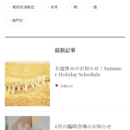
・
電磁波過敏症
・
音楽
・
鶴
・
龍
・
龍門派
最新記事
お盆休みのお知らせ｜Summe
r Holiday Schedule
お知らせ
6月の臨時会場のお知らせ