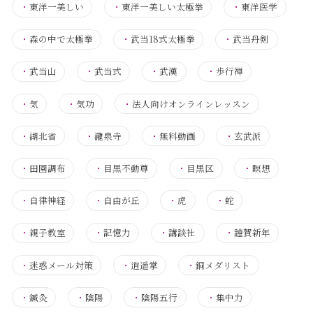
・
東洋一美しい
・
東洋一美しい太極拳
・
東洋医学
・
森の中で太極拳
・
武当18式太極拳
・
武当丹剣
・
武当山
・
武当式
・
武漢
・
歩行禅
・
気
・
気功
・
法人向けオンラインレッスン
・
湖北省
・
瀧泉寺
・
無料動画
・
玄武派
・
田園調布
・
目黒不動尊
・
目黒区
・
瞑想
・
自律神経
・
自由が丘
・
虎
・
蛇
・
親子教室
・
記憶力
・
講談社
・
謹賀新年
・
迷惑メール対策
・
逍遥掌
・
銅メダリスト
・
鍼灸
・
陰陽
・
陰陽五行
・
集中力