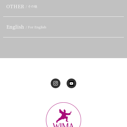
OTHER
/ その他
English
/ For English