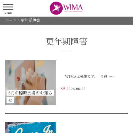
MENU
ホーム
>
更年期障害
更年期障害
WIMA太極拳です。 今週……
2026.06.02
6月の臨時会場のお知ら
せ