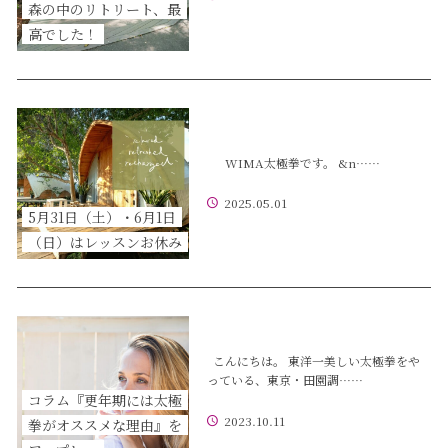
森の中のリトリート、最
高でした！
WIMA太極拳です。 &n……
2025.05.01
5月31日（土）・6月1日
（日）はレッスンお休み
こんにちは。 東洋一美しい太極拳をや
っている、東京・田園調……
コラム『更年期には太極
2023.10.11
拳がオススメな理由』を