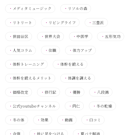
・
メディタミュージック
・
リソルの森
・
リトリート
・
リビングライフ
・
三豊派
・
世田谷区
・
世界大会
・
中医学
・
五形気功
・
人気コラム
・
住職
・
体力アップ
・
体幹トレーニング
・
体幹を鍛える
・
体幹を鍛えるメリット
・
体調を調える
・
価格改定
・
修行記
・
優勝
・
八段錦
・
公式youtubeチャンネル
・
円仁
・
冬の乾燥
・
冬の体
・
効果
・
動画
・
口コミ
・
合宿
・
地に足をつける
・
夏バテ解消