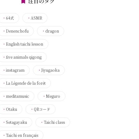
注目のタグ
・
64式
・
ASMR
・
Denenchofu
・
dragon
・
English taichi lesson
・
five animals qigong
・
instagram
・
Jiyugaoka
・
La Légende de la forêt
・
meditamusic
・
Meguro
・
Otaku
・
QRコード
・
Setagayaku
・
Taichi class
・
Taichi en français