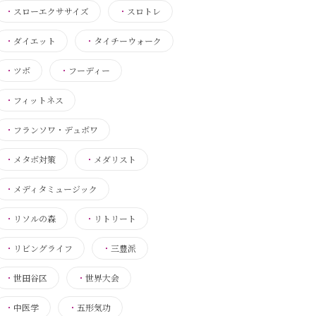
・
スローエクササイズ
・
スロトレ
・
ダイエット
・
タイチーウォーク
・
ツボ
・
フーディー
・
フィットネス
・
フランソワ・デュボワ
・
メタボ対策
・
メダリスト
・
メディタミュージック
・
リソルの森
・
リトリート
・
リビングライフ
・
三豊派
・
世田谷区
・
世界大会
・
中医学
・
五形気功