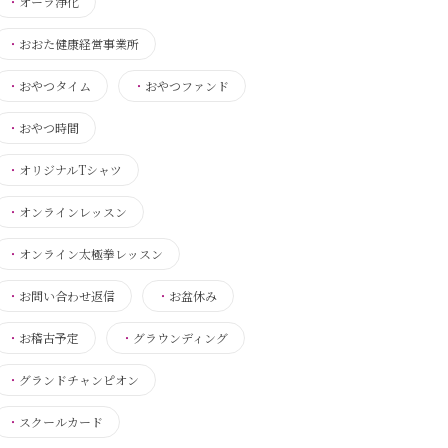
・
オーラ浄化
・
おおた健康経営事業所
・
おやつタイム
・
おやつファンド
・
おやつ時間
・
オリジナルTシャツ
・
オンラインレッスン
・
オンライン太極拳レッスン
・
お問い合わせ返信
・
お盆休み
・
お稽古予定
・
グラウンディング
・
グランドチャンピオン
・
スクールカード