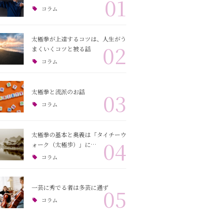
01
コラム
太極拳が上達するコツは、人生がう
02
まくいくコツと被る話
コラム
太極拳と流派のお話
03
コラム
太極拳の基本と奥義は「タイチーウ
04
ォーク（太極歩）」に…
コラム
一芸に秀でる者は多芸に通ず
05
コラム