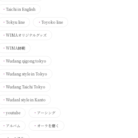
・
Taichi in English
・
Tokyu line
・
Toyoko line
・
WIMAオリジナルグッズ
・
WIMA師範
・
Wudang qigong tokyo
・
Wudang style in Tokyo
・
Wudang Taichi Tokyo
・
Wudanl style in Kanto
・
youtube
・
アーシング
・
アルバム
・
オーラを磨く