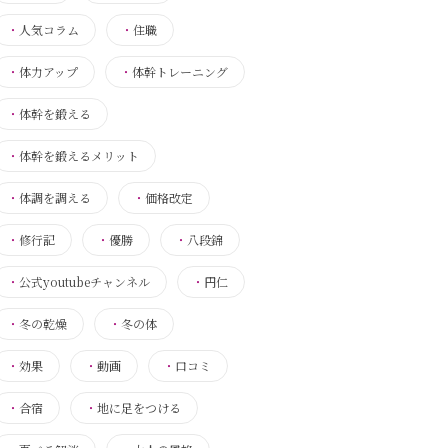
・
人気コラム
・
住職
・
体力アップ
・
体幹トレーニング
・
体幹を鍛える
・
体幹を鍛えるメリット
・
体調を調える
・
価格改定
・
修行記
・
優勝
・
八段錦
・
公式youtubeチャンネル
・
円仁
・
冬の乾燥
・
冬の体
・
効果
・
動画
・
口コミ
・
合宿
・
地に足をつける