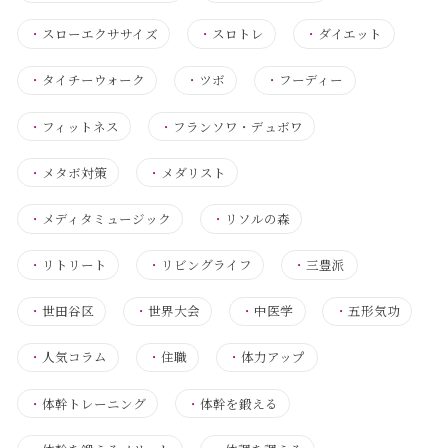
・
スローエクササイズ
・
スロトレ
・
ダイエット
・
タイチーウォーク
・
ツボ
・
フーディー
・
フィットネス
・
フランソワ・デュボワ
・
メタボ対策
・
メダリスト
・
メディタミュージック
・
リソルの森
・
リトリート
・
リビングライフ
・
三豊派
・
世田谷区
・
世界大会
・
中医学
・
五形気功
・
人気コラム
・
住職
・
体力アップ
・
体幹トレーニング
・
体幹を鍛える