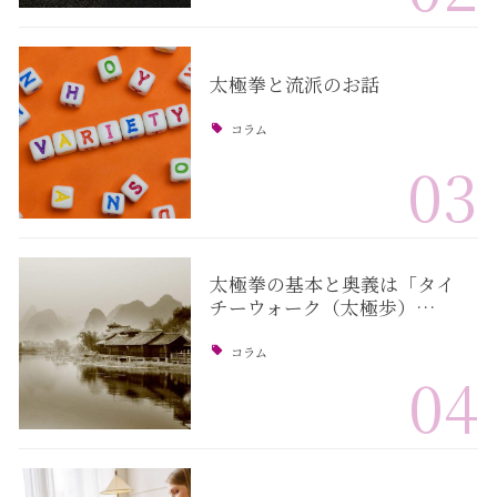
太極拳と流派のお話
コラム
03
太極拳の基本と奥義は「タイ
チーウォーク（太極歩）…
コラム
04