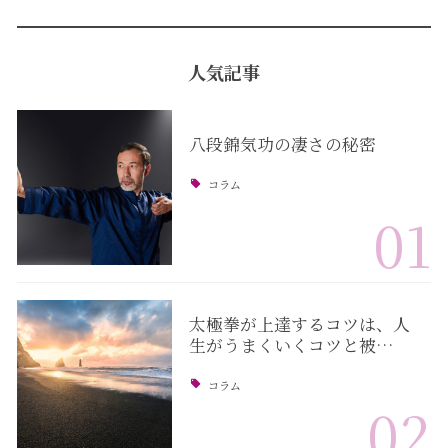
人気記事
八段錦気功の凄さの秘密
コラム
01
太極拳が上達するコツは、人
生がうまくいくコツと被…
コラム
02