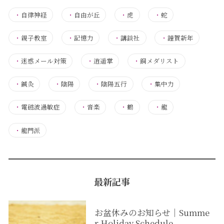
・
自律神経
・
自由が丘
・
虎
・
蛇
・
親子教室
・
記憶力
・
講談社
・
謹賀新年
・
迷惑メール対策
・
逍遥掌
・
銅メダリスト
・
鍼灸
・
陰陽
・
陰陽五行
・
集中力
・
電磁波過敏症
・
音楽
・
鶴
・
龍
・
龍門派
最新記事
お盆休みのお知らせ｜Summe
r Holiday Schedule