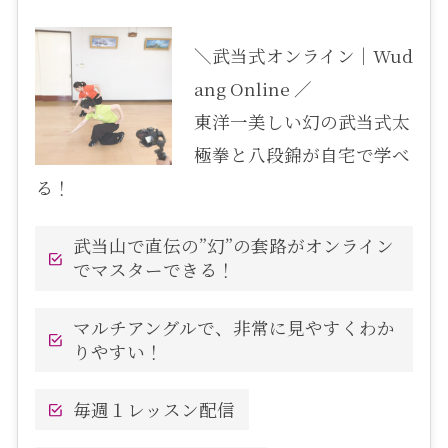
＼武当式オンライン｜Wud
ang Online ／
東洋一美しい幻の武当式太
極拳と八段錦が自宅で学べ
る！
武当山で直伝の”幻”の套路がオンライン
でマスターできる！
マルチアングルで、非常に見やすくわか
りやすい！
毎週１レッスン配信