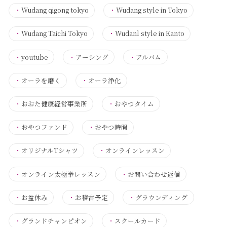
・
Wudang qigong tokyo
・
Wudang style in Tokyo
・
Wudang Taichi Tokyo
・
Wudanl style in Kanto
・
youtube
・
アーシング
・
アルバム
・
オーラを磨く
・
オーラ浄化
・
おおた健康経営事業所
・
おやつタイム
・
おやつファンド
・
おやつ時間
・
オリジナルTシャツ
・
オンラインレッスン
・
オンライン太極拳レッスン
・
お問い合わせ返信
・
お盆休み
・
お稽古予定
・
グラウンディング
・
グランドチャンピオン
・
スクールカード