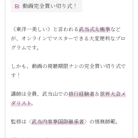
動画完全買い切り式！
《東洋一美しい》と言われる
武当式
太極拳
など
が、オンラインでマスターできる大変便利なプロ
グラムです。
しかも、動画の視聴期限ナシの完全買い切り式で
す！
講師は全員、武当山での
修行経験者
＆
世界大会メ
ダリスト
。
監修は〈
武当内家拳国際継承者
〉の悟無師範。