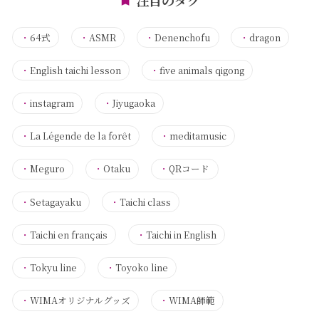
・
64式
・
ASMR
・
Denenchofu
・
dragon
・
English taichi lesson
・
five animals qigong
・
instagram
・
Jiyugaoka
・
La Légende de la forêt
・
meditamusic
・
Meguro
・
Otaku
・
QRコード
・
Setagayaku
・
Taichi class
・
Taichi en français
・
Taichi in English
・
Tokyu line
・
Toyoko line
・
WIMAオリジナルグッズ
・
WIMA師範