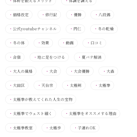
・
体幹を鍛えるメリット
・
体調を調える
・
価格改定
・
修行記
・
優勝
・
八段錦
・
公式youtubeチャンネル
・
円仁
・
冬の乾燥
・
冬の体
・
効果
・
動画
・
口コミ
・
合宿
・
地に足をつける
・
夏バテ解消
・
大人の風格
・
大会
・
大会優勝
・
大森
・
大田区
・
天台宗
・
太極剣
・
太極拳
・
太極拳が教えてくれた人生の宝物
・
太極拳でウェスト細く
・
太極拳をオススメする理由
・
太極拳教室
・
太極歩
・
子連れOK