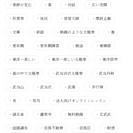
・
季節の変化
・
寅
・
対談
・
広い空間
・
形意拳
・
後渓
・
慈覚大師
・
摩訶止観
・
文庫
・
新譜
・
映画のような太極拳
・
春
・
更年期
・
更年期障害
・
朝活
・
東横線
・
東洋一美しい
・
東洋一美しい太極拳
・
東洋医学
・
森の中で太極拳
・
武当18式太極拳
・
武当丹剣
・
武当山
・
武当式
・
武漢
・
歩行禅
・
気
・
気功
・
法人向けオンラインレッスン
・
湖北省
・
瀧泉寺
・
無料動画
・
玄武派
・
田園調布
・
目黒不動尊
・
目黒区
・
瞑想