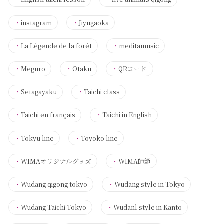
・
instagram
・
Jiyugaoka
・
La Légende de la forêt
・
meditamusic
・
Meguro
・
Otaku
・
QRコード
・
Setagayaku
・
Taichi class
・
Taichi en français
・
Taichi in English
・
Tokyu line
・
Toyoko line
・
WIMAオリジナルグッズ
・
WIMA師範
・
Wudang qigong tokyo
・
Wudang style in Tokyo
・
Wudang Taichi Tokyo
・
Wudanl style in Kanto