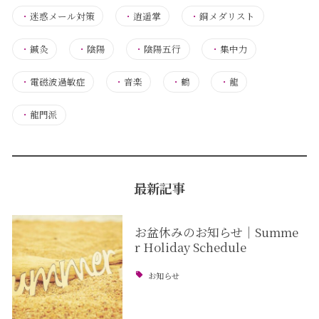
・
迷惑メール対策
・
逍遥掌
・
銅メダリスト
・
鍼灸
・
陰陽
・
陰陽五行
・
集中力
・
電磁波過敏症
・
音楽
・
鶴
・
龍
・
龍門派
最新記事
お盆休みのお知らせ｜Summe
r Holiday Schedule
お知らせ