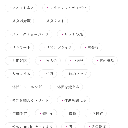
・
フィットネス
・
フランソワ・デュボワ
・
メタボ対策
・
メダリスト
・
メディタミュージック
・
リソルの森
・
リトリート
・
リビングライフ
・
三豊派
・
世田谷区
・
世界大会
・
中医学
・
五形気功
・
人気コラム
・
住職
・
体力アップ
・
体幹トレーニング
・
体幹を鍛える
・
体幹を鍛えるメリット
・
体調を調える
・
価格改定
・
修行記
・
優勝
・
八段錦
・
公式youtubeチャンネル
・
円仁
・
冬の乾燥