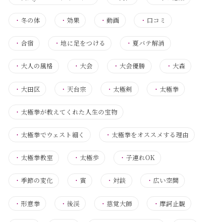
・
冬の体
・
効果
・
動画
・
口コミ
・
合宿
・
地に足をつける
・
夏バテ解消
・
大人の風格
・
大会
・
大会優勝
・
大森
・
大田区
・
天台宗
・
太極剣
・
太極拳
・
太極拳が教えてくれた人生の宝物
・
太極拳でウェスト細く
・
太極拳をオススメする理由
・
太極拳教室
・
太極歩
・
子連れOK
・
季節の変化
・
寅
・
対談
・
広い空間
・
形意拳
・
後渓
・
慈覚大師
・
摩訶止観