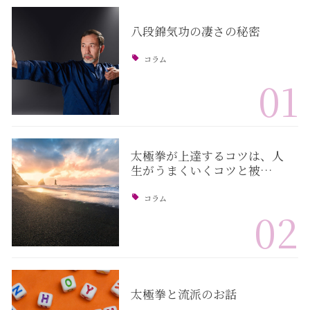
八段錦気功の凄さの秘密
コラム
01
太極拳が上達するコツは、人
生がうまくいくコツと被…
コラム
02
太極拳と流派のお話