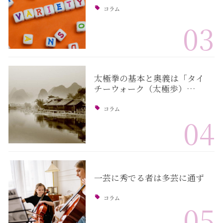
コラム
03
太極拳の基本と奥義は「タイ
チーウォーク（太極歩）…
コラム
04
一芸に秀でる者は多芸に通ず
コラム
05