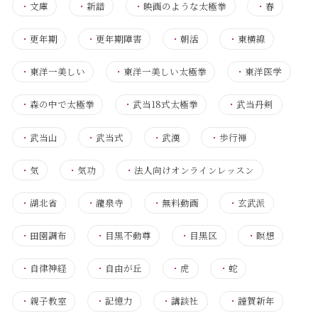
・
文庫
・
新譜
・
映画のような太極拳
・
春
・
更年期
・
更年期障害
・
朝活
・
東横線
・
東洋一美しい
・
東洋一美しい太極拳
・
東洋医学
・
森の中で太極拳
・
武当18式太極拳
・
武当丹剣
・
武当山
・
武当式
・
武漢
・
歩行禅
・
気
・
気功
・
法人向けオンラインレッスン
・
湖北省
・
瀧泉寺
・
無料動画
・
玄武派
・
田園調布
・
目黒不動尊
・
目黒区
・
瞑想
・
自律神経
・
自由が丘
・
虎
・
蛇
・
親子教室
・
記憶力
・
講談社
・
謹賀新年