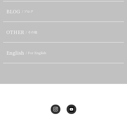
BLOG
/ ブログ
OTHER
/ その他
English
/ For English