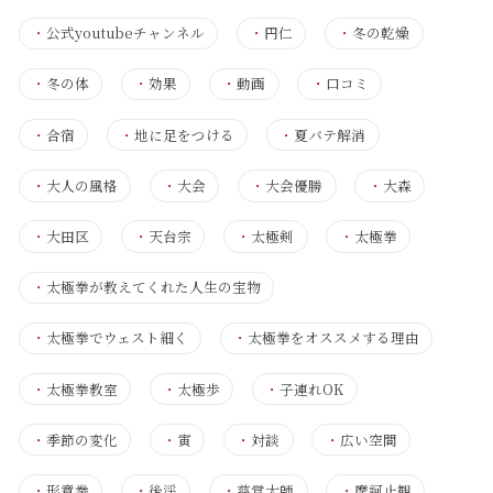
・
公式youtubeチャンネル
・
円仁
・
冬の乾燥
・
冬の体
・
効果
・
動画
・
口コミ
・
合宿
・
地に足をつける
・
夏バテ解消
・
大人の風格
・
大会
・
大会優勝
・
大森
・
大田区
・
天台宗
・
太極剣
・
太極拳
・
太極拳が教えてくれた人生の宝物
・
太極拳でウェスト細く
・
太極拳をオススメする理由
・
太極拳教室
・
太極歩
・
子連れOK
・
季節の変化
・
寅
・
対談
・
広い空間
・
形意拳
・
後渓
・
慈覚大師
・
摩訶止観