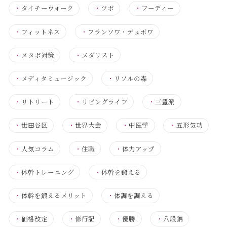
・
タイチーウォーク
・
ツボ
・
フーディー
・
フィットネス
・
フランソワ・デュボワ
・
メタボ対策
・
メダリスト
・
メディタミュージック
・
リソルの森
・
リトリート
・
リビングライフ
・
三豊派
・
世田谷区
・
世界大会
・
中医学
・
五形気功
・
人気コラム
・
住職
・
体力アップ
・
体幹トレーニング
・
体幹を鍛える
・
体幹を鍛えるメリット
・
体調を調える
・
価格改定
・
修行記
・
優勝
・
八段錦