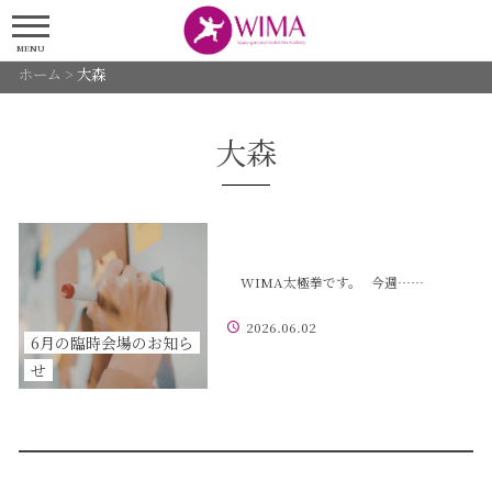
MENU
ホーム
>
大森
大森
WIMA太極拳です。 今週……
2026.06.02
6月の臨時会場のお知ら
せ