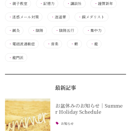
・
親子教室
・
記憶力
・
講談社
・
謹賀新年
・
迷惑メール対策
・
逍遥掌
・
銅メダリスト
・
鍼灸
・
陰陽
・
陰陽五行
・
集中力
・
電磁波過敏症
・
音楽
・
鶴
・
龍
・
龍門派
最新記事
お盆休みのお知らせ｜Summe
r Holiday Schedule
お知らせ