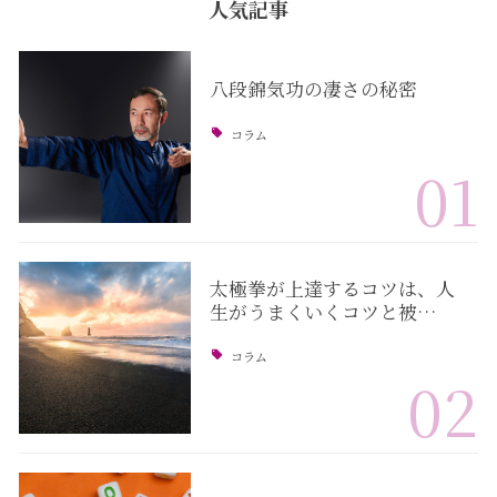
人気記事
八段錦気功の凄さの秘密
コラム
01
太極拳が上達するコツは、人
生がうまくいくコツと被…
コラム
02