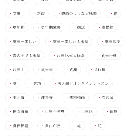
・
文庫
・
新譜
・
映画のような太極拳
・
春
・
更年期
・
更年期障害
・
朝活
・
東横線
・
東洋一美しい
・
東洋一美しい太極拳
・
東洋医学
・
森の中で太極拳
・
武当18式太極拳
・
武当丹剣
・
武当山
・
武当式
・
武漢
・
歩行禅
・
気
・
気功
・
法人向けオンラインレッスン
・
湖北省
・
瀧泉寺
・
無料動画
・
玄武派
・
田園調布
・
目黒不動尊
・
目黒区
・
瞑想
・
自律神経
・
自由が丘
・
虎
・
蛇