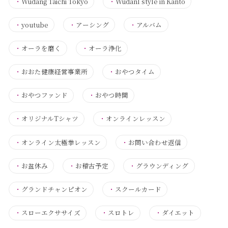
・
Wudang Taichi Tokyo
・
Wudanl style in Kanto
・
youtube
・
アーシング
・
アルバム
・
オーラを磨く
・
オーラ浄化
・
おおた健康経営事業所
・
おやつタイム
・
おやつファンド
・
おやつ時間
・
オリジナルTシャツ
・
オンラインレッスン
・
オンライン太極拳レッスン
・
お問い合わせ返信
・
お盆休み
・
お稽古予定
・
グラウンディング
・
グランドチャンピオン
・
スクールカード
・
スローエクササイズ
・
スロトレ
・
ダイエット