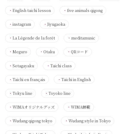
・
English taichi lesson
・
five animals qigong
・
instagram
・
Jiyugaoka
・
La Légende de la forêt
・
meditamusic
・
Meguro
・
Otaku
・
QRコード
・
Setagayaku
・
Taichi class
・
Taichi en français
・
Taichi in English
・
Tokyu line
・
Toyoko line
・
WIMAオリジナルグッズ
・
WIMA師範
・
Wudang qigong tokyo
・
Wudang style in Tokyo