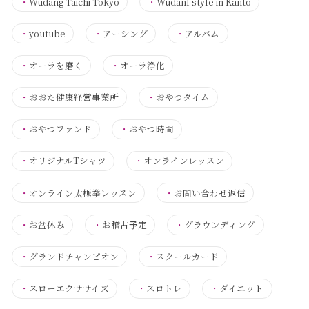
・
Wudang Taichi Tokyo
・
Wudanl style in Kanto
・
youtube
・
アーシング
・
アルバム
・
オーラを磨く
・
オーラ浄化
・
おおた健康経営事業所
・
おやつタイム
・
おやつファンド
・
おやつ時間
・
オリジナルTシャツ
・
オンラインレッスン
・
オンライン太極拳レッスン
・
お問い合わせ返信
・
お盆休み
・
お稽古予定
・
グラウンディング
・
グランドチャンピオン
・
スクールカード
・
スローエクササイズ
・
スロトレ
・
ダイエット