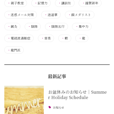
・
親子教室
・
記憶力
・
講談社
・
謹賀新年
・
迷惑メール対策
・
逍遥掌
・
銅メダリスト
・
鍼灸
・
陰陽
・
陰陽五行
・
集中力
・
電磁波過敏症
・
音楽
・
鶴
・
龍
・
龍門派
最新記事
お盆休みのお知らせ｜Summe
r Holiday Schedule
お知らせ