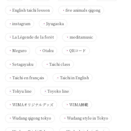
・
English taichi lesson
・
five animals qigong
・
instagram
・
Jiyugaoka
・
La Légende de la forêt
・
meditamusic
・
Meguro
・
Otaku
・
QRコード
・
Setagayaku
・
Taichi class
・
Taichi en français
・
Taichi in English
・
Tokyu line
・
Toyoko line
・
WIMAオリジナルグッズ
・
WIMA師範
・
Wudang qigong tokyo
・
Wudang style in Tokyo