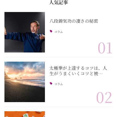
人気記事
八段錦気功の凄さの秘密
コラム
01
太極拳が上達するコツは、人
生がうまくいくコツと被…
コラム
02