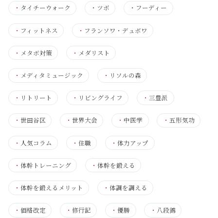
・
タイチーウォーク
・
ツボ
・
フーディー
・
フィットネス
・
フランソワ・デュボワ
・
メタボ対策
・
メダリスト
・
メディタミュージック
・
リソルの森
・
リトリート
・
リビングライフ
・
三豊派
・
世田谷区
・
世界大会
・
中医学
・
五形気功
・
人気コラム
・
住職
・
体力アップ
・
体幹トレーニング
・
体幹を鍛える
・
体幹を鍛えるメリット
・
体調を調える
・
価格改定
・
修行記
・
優勝
・
八段錦