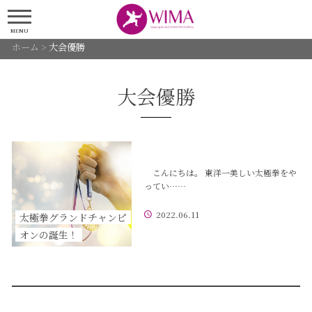
MENU
ホーム
>
大会優勝
大会優勝
こんにちは。 東洋一美しい太極拳をや
ってい……
2022.06.11
太極拳グランドチャンピ
オンの誕生！