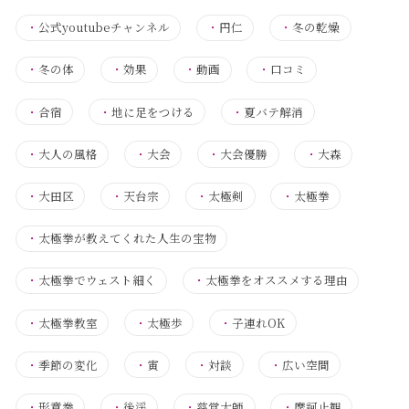
・
公式youtubeチャンネル
・
円仁
・
冬の乾燥
・
冬の体
・
効果
・
動画
・
口コミ
・
合宿
・
地に足をつける
・
夏バテ解消
・
大人の風格
・
大会
・
大会優勝
・
大森
・
大田区
・
天台宗
・
太極剣
・
太極拳
・
太極拳が教えてくれた人生の宝物
・
太極拳でウェスト細く
・
太極拳をオススメする理由
・
太極拳教室
・
太極歩
・
子連れOK
・
季節の変化
・
寅
・
対談
・
広い空間
・
形意拳
・
後渓
・
慈覚大師
・
摩訶止観