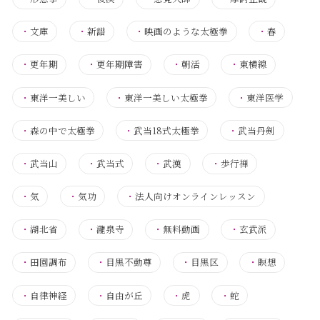
・
文庫
・
新譜
・
映画のような太極拳
・
春
・
更年期
・
更年期障害
・
朝活
・
東横線
・
東洋一美しい
・
東洋一美しい太極拳
・
東洋医学
・
森の中で太極拳
・
武当18式太極拳
・
武当丹剣
・
武当山
・
武当式
・
武漢
・
歩行禅
・
気
・
気功
・
法人向けオンラインレッスン
・
湖北省
・
瀧泉寺
・
無料動画
・
玄武派
・
田園調布
・
目黒不動尊
・
目黒区
・
瞑想
・
自律神経
・
自由が丘
・
虎
・
蛇