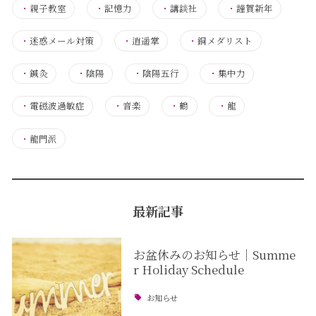
・
親子教室
・
記憶力
・
講談社
・
謹賀新年
・
迷惑メール対策
・
逍遥掌
・
銅メダリスト
・
鍼灸
・
陰陽
・
陰陽五行
・
集中力
・
電磁波過敏症
・
音楽
・
鶴
・
龍
・
龍門派
最新記事
お盆休みのお知らせ｜Summe
r Holiday Schedule
お知らせ