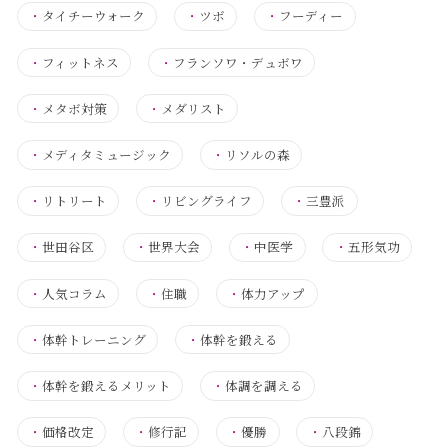
・
タイチーウォーク
・
ツボ
・
フーディー
・
フィットネス
・
フランソワ・デュボワ
・
メタボ対策
・
メダリスト
・
メディタミュージック
・
リソルの森
・
リトリート
・
リビングライフ
・
三豊派
・
世田谷区
・
世界大会
・
中医学
・
五形気功
・
人気コラム
・
住職
・
体力アップ
・
体幹トレーニング
・
体幹を鍛える
・
体幹を鍛えるメリット
・
体調を調える
・
価格改定
・
修行記
・
優勝
・
八段錦