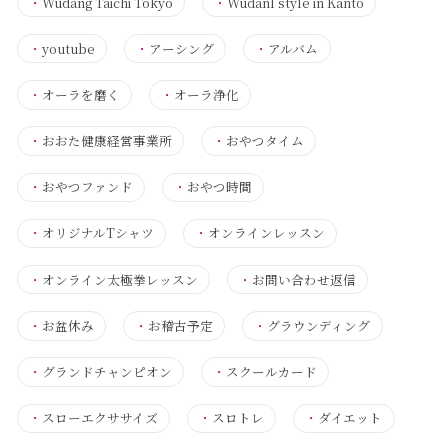
・
Wudang Taichi Tokyo
・
Wudanl style in Kanto
・
youtube
・
アーシング
・
アルバム
・
オーラを磨く
・
オーラ浄化
・
おおた健康経営事業所
・
おやつタイム
・
おやつファンド
・
おやつ時間
・
オリジナルTシャツ
・
オンラインレッスン
・
オンライン太極拳レッスン
・
お問い合わせ返信
・
お盆休み
・
お稽古予定
・
グラウンディング
・
グランドチャンピオン
・
スクールカード
・
スローエクササイズ
・
スロトレ
・
ダイエット