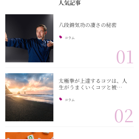
人気記事
八段錦気功の凄さの秘密
コラム
01
太極拳が上達するコツは、人
生がうまくいくコツと被…
コラム
02