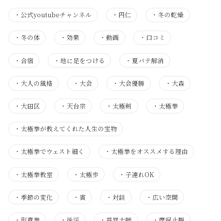
・
公式youtubeチャンネル
・
円仁
・
冬の乾燥
・
冬の体
・
効果
・
動画
・
口コミ
・
合宿
・
地に足をつける
・
夏バテ解消
・
大人の風格
・
大会
・
大会優勝
・
大森
・
大田区
・
天台宗
・
太極剣
・
太極拳
・
太極拳が教えてくれた人生の宝物
・
太極拳でウェスト細く
・
太極拳をオススメする理由
・
太極拳教室
・
太極歩
・
子連れOK
・
季節の変化
・
寅
・
対談
・
広い空間
・
形意拳
・
後渓
・
慈覚大師
・
摩訶止観