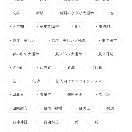
・
文庫
・
新譜
・
映画のような太極拳
・
春
・
更年期
・
更年期障害
・
朝活
・
東横線
・
東洋一美しい
・
東洋一美しい太極拳
・
東洋医学
・
森の中で太極拳
・
武当18式太極拳
・
武当丹剣
・
武当山
・
武当式
・
武漢
・
歩行禅
・
気
・
気功
・
法人向けオンラインレッスン
・
湖北省
・
瀧泉寺
・
無料動画
・
玄武派
・
田園調布
・
目黒不動尊
・
目黒区
・
瞑想
・
自律神経
・
自由が丘
・
虎
・
蛇