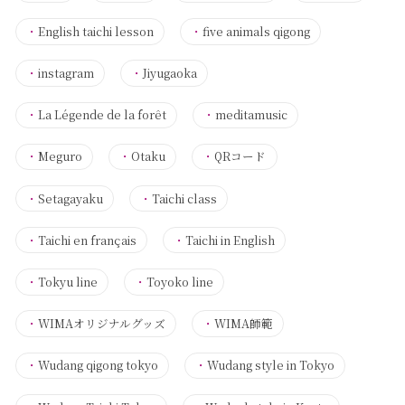
・
English taichi lesson
・
five animals qigong
・
instagram
・
Jiyugaoka
・
La Légende de la forêt
・
meditamusic
・
Meguro
・
Otaku
・
QRコード
・
Setagayaku
・
Taichi class
・
Taichi en français
・
Taichi in English
・
Tokyu line
・
Toyoko line
・
WIMAオリジナルグッズ
・
WIMA師範
・
Wudang qigong tokyo
・
Wudang style in Tokyo