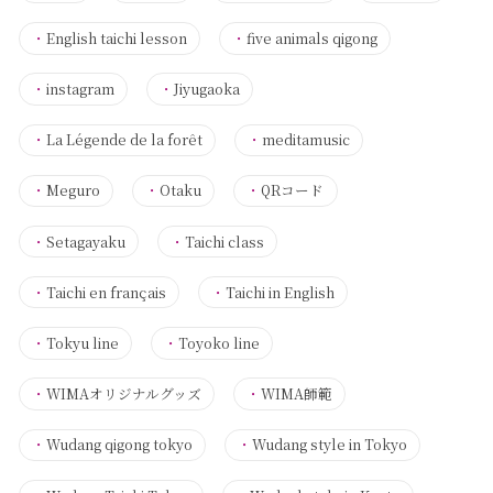
・
English taichi lesson
・
five animals qigong
・
instagram
・
Jiyugaoka
・
La Légende de la forêt
・
meditamusic
・
Meguro
・
Otaku
・
QRコード
・
Setagayaku
・
Taichi class
・
Taichi en français
・
Taichi in English
・
Tokyu line
・
Toyoko line
・
WIMAオリジナルグッズ
・
WIMA師範
・
Wudang qigong tokyo
・
Wudang style in Tokyo