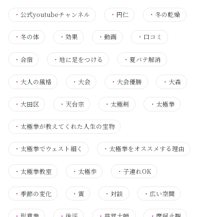
・
公式youtubeチャンネル
・
円仁
・
冬の乾燥
・
冬の体
・
効果
・
動画
・
口コミ
・
合宿
・
地に足をつける
・
夏バテ解消
・
大人の風格
・
大会
・
大会優勝
・
大森
・
大田区
・
天台宗
・
太極剣
・
太極拳
・
太極拳が教えてくれた人生の宝物
・
太極拳でウェスト細く
・
太極拳をオススメする理由
・
太極拳教室
・
太極歩
・
子連れOK
・
季節の変化
・
寅
・
対談
・
広い空間
・
形意拳
・
後渓
・
慈覚大師
・
摩訶止観