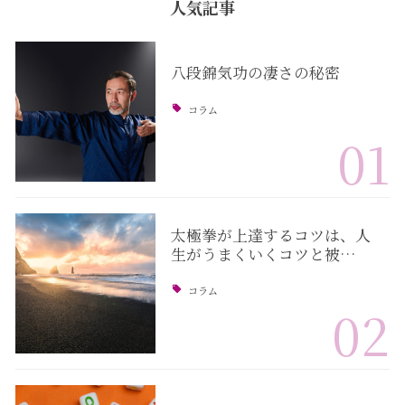
人気記事
八段錦気功の凄さの秘密
コラム
01
太極拳が上達するコツは、人
生がうまくいくコツと被…
コラム
02