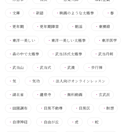
・
文庫
・
新譜
・
映画のような太極拳
・
春
・
更年期
・
更年期障害
・
朝活
・
東横線
・
東洋一美しい
・
東洋一美しい太極拳
・
東洋医学
・
森の中で太極拳
・
武当18式太極拳
・
武当丹剣
・
武当山
・
武当式
・
武漢
・
歩行禅
・
気
・
気功
・
法人向けオンラインレッスン
・
湖北省
・
瀧泉寺
・
無料動画
・
玄武派
・
田園調布
・
目黒不動尊
・
目黒区
・
瞑想
・
自律神経
・
自由が丘
・
虎
・
蛇