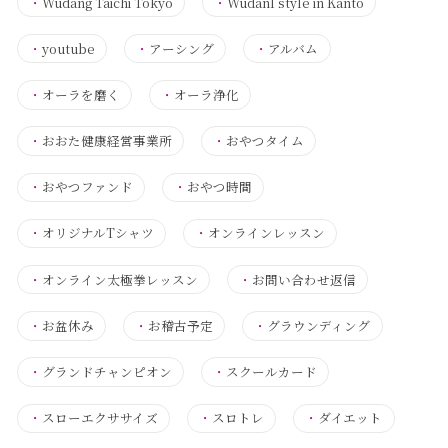
・
Wudang Taichi Tokyo
・
Wudanl style in Kanto
・
youtube
・
アーシング
・
アルバム
・
オーラを磨く
・
オーラ浄化
・
おおた健康経営事業所
・
おやつタイム
・
おやつファンド
・
おやつ時間
・
オリジナルTシャツ
・
オンラインレッスン
・
オンライン太極拳レッスン
・
お問い合わせ返信
・
お盆休み
・
お稽古予定
・
グラウンディング
・
グランドチャンピオン
・
スクールカード
・
スローエクササイズ
・
スロトレ
・
ダイエット