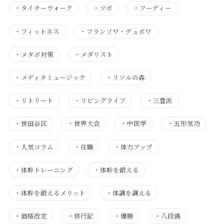
・
タイチーウォーク
・
ツボ
・
フーディー
・
フィットネス
・
フランソワ・デュボワ
・
メタボ対策
・
メダリスト
・
メディタミュージック
・
リソルの森
・
リトリート
・
リビングライフ
・
三豊派
・
世田谷区
・
世界大会
・
中医学
・
五形気功
・
人気コラム
・
住職
・
体力アップ
・
体幹トレーニング
・
体幹を鍛える
・
体幹を鍛えるメリット
・
体調を調える
・
価格改定
・
修行記
・
優勝
・
八段錦