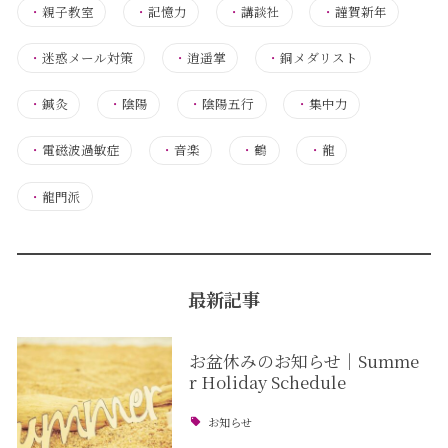
・
親子教室
・
記憶力
・
講談社
・
謹賀新年
・
迷惑メール対策
・
逍遥掌
・
銅メダリスト
・
鍼灸
・
陰陽
・
陰陽五行
・
集中力
・
電磁波過敏症
・
音楽
・
鶴
・
龍
・
龍門派
最新記事
お盆休みのお知らせ｜Summe
r Holiday Schedule
お知らせ