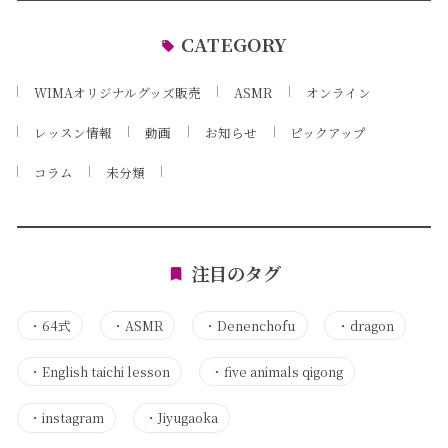
CATEGORY
WIMAオリジナルグッズ販売
ASMR
オンライン
レッスン情報
動画
お知らせ
ピックアップ
コラム
未分類
注目のタグ
・
64式
・
ASMR
・
Denenchofu
・
dragon
・
English taichi lesson
・
five animals qigong
・
instagram
・
Jiyugaoka