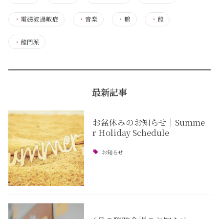
・
電磁波過敏症
・
音楽
・
鶴
・
龍
・
龍門派
最新記事
お盆休みのお知らせ｜Summe
r Holiday Schedule
お知らせ