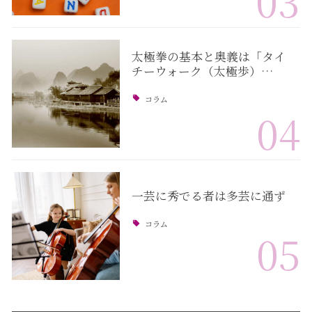
03
太極拳の基本と奥義は「タイ
チーウォーク（太極歩）…
コラム
04
一芸に秀でる者は多芸に通ず
コラム
05