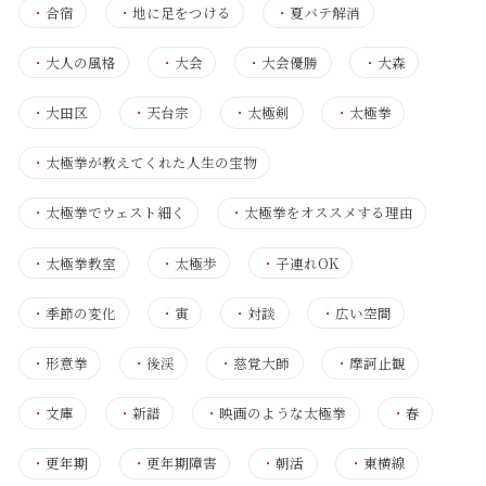
・
合宿
・
地に足をつける
・
夏バテ解消
・
大人の風格
・
大会
・
大会優勝
・
大森
・
大田区
・
天台宗
・
太極剣
・
太極拳
・
太極拳が教えてくれた人生の宝物
・
太極拳でウェスト細く
・
太極拳をオススメする理由
・
太極拳教室
・
太極歩
・
子連れOK
・
季節の変化
・
寅
・
対談
・
広い空間
・
形意拳
・
後渓
・
慈覚大師
・
摩訶止観
・
文庫
・
新譜
・
映画のような太極拳
・
春
・
更年期
・
更年期障害
・
朝活
・
東横線