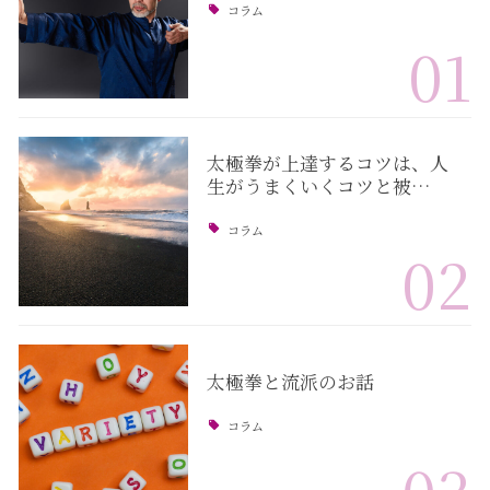
コラム
01
太極拳が上達するコツは、人
生がうまくいくコツと被…
コラム
02
太極拳と流派のお話
コラム