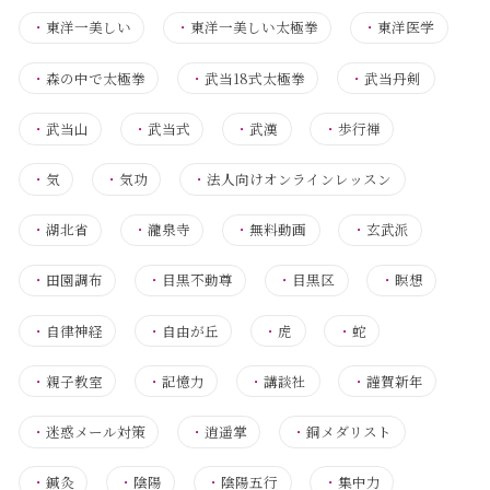
・
東洋一美しい
・
東洋一美しい太極拳
・
東洋医学
・
森の中で太極拳
・
武当18式太極拳
・
武当丹剣
・
武当山
・
武当式
・
武漢
・
歩行禅
・
気
・
気功
・
法人向けオンラインレッスン
・
湖北省
・
瀧泉寺
・
無料動画
・
玄武派
・
田園調布
・
目黒不動尊
・
目黒区
・
瞑想
・
自律神経
・
自由が丘
・
虎
・
蛇
・
親子教室
・
記憶力
・
講談社
・
謹賀新年
・
迷惑メール対策
・
逍遥掌
・
銅メダリスト
・
鍼灸
・
陰陽
・
陰陽五行
・
集中力