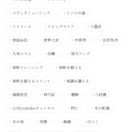
・
メディタミュージック
・
リソルの森
・
リトリート
・
リビングライフ
・
三豊派
・
世田谷区
・
世界大会
・
中医学
・
五形気功
・
人気コラム
・
住職
・
体力アップ
・
体幹トレーニング
・
体幹を鍛える
・
体幹を鍛えるメリット
・
体調を調える
・
価格改定
・
修行記
・
優勝
・
八段錦
・
公式youtubeチャンネル
・
円仁
・
冬の乾燥
・
冬の体
・
効果
・
動画
・
口コミ