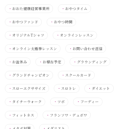
・
おおた健康経営事業所
・
おやつタイム
・
おやつファンド
・
おやつ時間
・
オリジナルTシャツ
・
オンラインレッスン
・
オンライン太極拳レッスン
・
お問い合わせ返信
・
お盆休み
・
お稽古予定
・
グラウンディング
・
グランドチャンピオン
・
スクールカード
・
スローエクササイズ
・
スロトレ
・
ダイエット
・
タイチーウォーク
・
ツボ
・
フーディー
・
フィットネス
・
フランソワ・デュボワ
・
メタボ対策
・
メダリスト