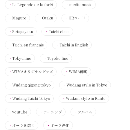
・
La Légende de la forêt
・
meditamusic
・
Meguro
・
Otaku
・
QRコード
・
Setagayaku
・
Taichi class
・
Taichi en français
・
Taichi in English
・
Tokyu line
・
Toyoko line
・
WIMAオリジナルグッズ
・
WIMA師範
・
Wudang qigong tokyo
・
Wudang style in Tokyo
・
Wudang Taichi Tokyo
・
Wudanl style in Kanto
・
youtube
・
アーシング
・
アルバム
・
オーラを磨く
・
オーラ浄化