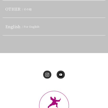
OTHER
/ その他
English
/ For English