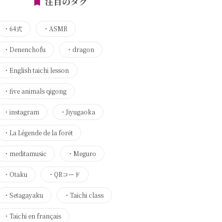
注目のタグ
・
64式
・
ASMR
・
Denenchofu
・
dragon
・
English taichi lesson
・
five animals qigong
・
instagram
・
Jiyugaoka
・
La Légende de la forêt
・
meditamusic
・
Meguro
・
Otaku
・
QRコード
・
Setagayaku
・
Taichi class
・
Taichi en français