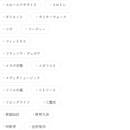
・
スローエクササイズ
・
スロトレ
・
ダイエット
・
タイチーウォーク
・
ツボ
・
フーディー
・
フィットネス
・
フランソワ・デュボワ
・
メタボ対策
・
メダリスト
・
メディタミュージック
・
リソルの森
・
リトリート
・
リビングライフ
・
三豊派
・
世田谷区
・
世界大会
・
中医学
・
五形気功