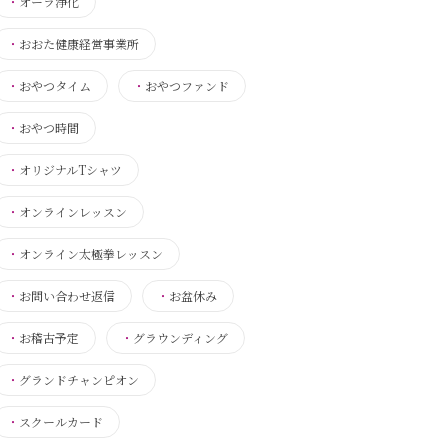
・
オーラ浄化
・
おおた健康経営事業所
・
おやつタイム
・
おやつファンド
・
おやつ時間
・
オリジナルTシャツ
・
オンラインレッスン
・
オンライン太極拳レッスン
・
お問い合わせ返信
・
お盆休み
・
お稽古予定
・
グラウンディング
・
グランドチャンピオン
・
スクールカード