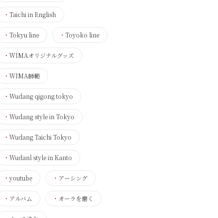
・
Taichi in English
・
Tokyu line
・
Toyoko line
・
WIMAオリジナルグッズ
・
WIMA師範
・
Wudang qigong tokyo
・
Wudang style in Tokyo
・
Wudang Taichi Tokyo
・
Wudanl style in Kanto
・
youtube
・
アーシング
・
アルバム
・
オーラを磨く