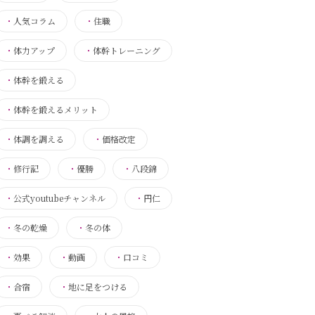
・
人気コラム
・
住職
・
体力アップ
・
体幹トレーニング
・
体幹を鍛える
・
体幹を鍛えるメリット
・
体調を調える
・
価格改定
・
修行記
・
優勝
・
八段錦
・
公式youtubeチャンネル
・
円仁
・
冬の乾燥
・
冬の体
・
効果
・
動画
・
口コミ
・
合宿
・
地に足をつける